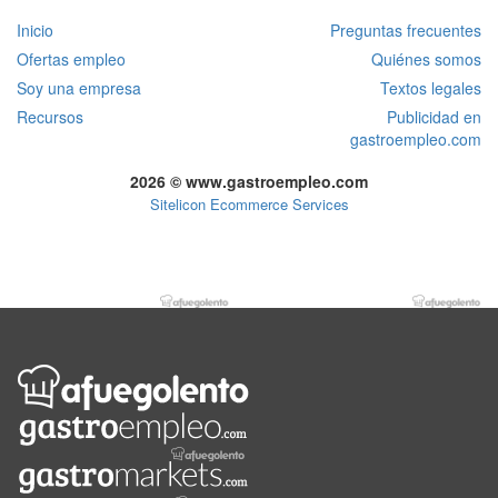
Inicio
Preguntas frecuentes
Ofertas empleo
Quiénes somos
Soy una empresa
Textos legales
Recursos
Publicidad en
gastroempleo.com
2026 © www.gastroempleo.com
Sitelicon Ecommerce Services