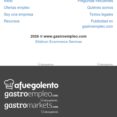
Inicio
Preguntas frecuentes
Ofertas empleo
Quiénes somos
Soy una empresa
Textos legales
Recursos
Publicidad en
gastroempleo.com
2026 © www.gastroempleo.com
Sitelicon Ecommerce Services