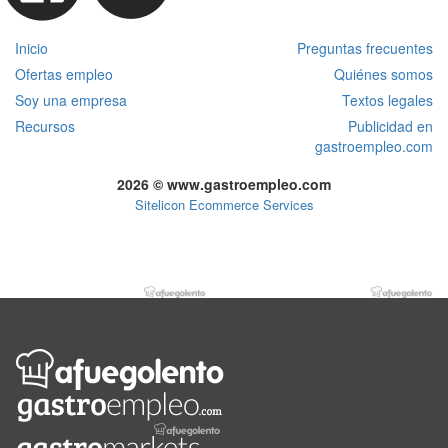
Inicio
Preguntas frecuentes
Ofertas empleo
Quiénes somos
Soy una empresa
Textos legales
Recursos
Publicidad en
gastroempleo.com
2026 © www.gastroempleo.com
Sitelicon Ecommerce Services