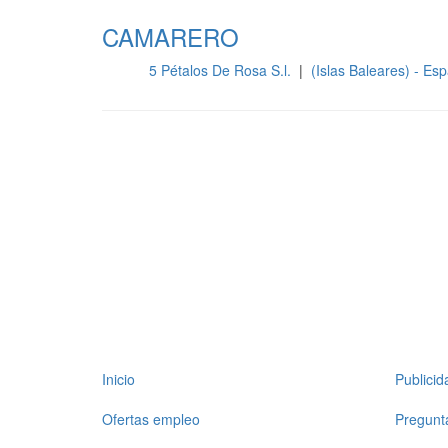
CAMARERO
5 Pétalos De Rosa S.l.
|
(Islas Baleares) - E
Sala
Inicio
Publici
Ofertas empleo
Pregunt