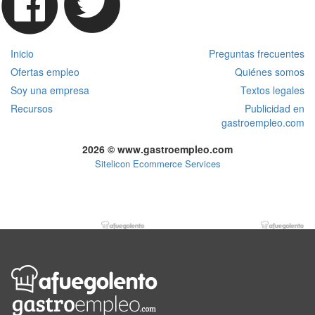
Inicio
Preguntas frecuentes
Ofertas empleo
Quiénes somos
Soy una empresa
Textos legales
Recursos
Publicidad en
gastroempleo.com
2026 © www.gastroempleo.com
Sitelicon Ecommerce Services