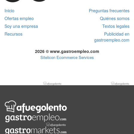
Inicio
Preguntas frecuentes
Ofertas empleo
Quiénes somos
Soy una empresa
Textos legales
Recursos
Publicidad en
gastroempleo.com
2026 © www.gastroempleo.com
Sitelicon Ecommerce Services