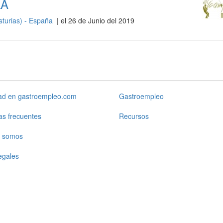
LA
sturias) - España
| el 26 de Junio del 2019
dad en gastroempleo.com
Gastroempleo
as frecuentes
Recursos
 somos
egales