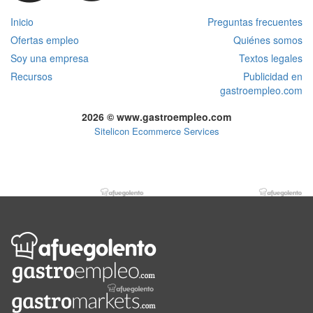
Inicio
Preguntas frecuentes
Ofertas empleo
Quiénes somos
Soy una empresa
Textos legales
Recursos
Publicidad en
gastroempleo.com
2026 © www.gastroempleo.com
Sitelicon Ecommerce Services