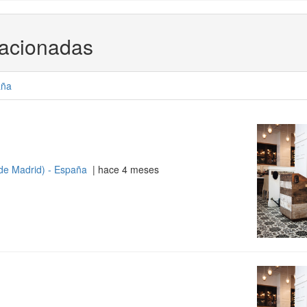
lacionadas
aña
de Madrid) - España
| hace 4 meses