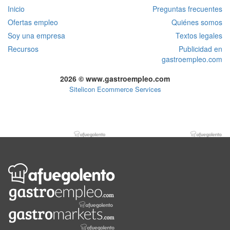
Inicio
Preguntas frecuentes
Ofertas empleo
Quiénes somos
Soy una empresa
Textos legales
Recursos
Publicidad en
gastroempleo.com
2026 © www.gastroempleo.com
Sitelicon Ecommerce Services