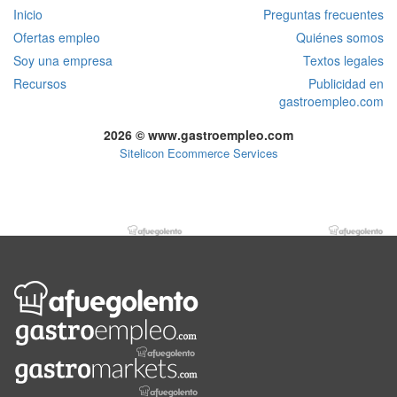
Inicio
Preguntas frecuentes
Ofertas empleo
Quiénes somos
Soy una empresa
Textos legales
Recursos
Publicidad en
gastroempleo.com
2026 © www.gastroempleo.com
Sitelicon Ecommerce Services