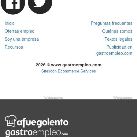
Inicio
Preguntas frecuentes
Ofertas empleo
Quiénes somos
Soy una empresa
Textos legales
Recursos
Publicidad en
gastroempleo.com
2026 © www.gastroempleo.com
Sitelicon Ecommerce Services