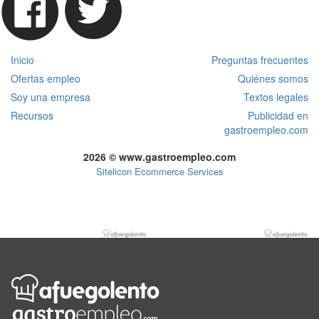
Inicio
Preguntas frecuentes
Ofertas empleo
Quiénes somos
Soy una empresa
Textos legales
Recursos
Publicidad en
gastroempleo.com
2026 © www.gastroempleo.com
Sitelicon Ecommerce Services