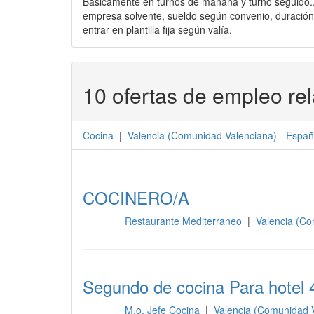
Básicamente en turnos de mañana y turno seguido..
empresa solvente, sueldo según convenio, duración 
entrar en plantilla fija según valía.
10 ofertas de empleo re
Cocina
|
Valencia
(
Comunidad Valenciana
) -
Españ
COCINERO/A
Restaurante Mediterraneo
|
Valencia (Co
Cocina
Segundo de cocina Para hotel 
M.o, Jefe Cocina
|
Valencia (Comunidad 
Cocina