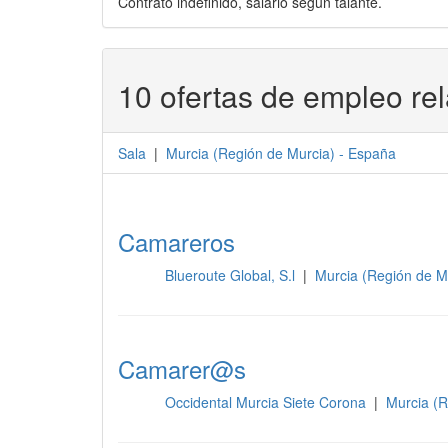
Contrato indefinido, salario según talante.
10 ofertas de empleo re
Sala
|
Murcia
(
Región de Murcia
) -
España
Camareros
Blueroute Global, S.l
|
Murcia (Región de M
Sala
Camarer@s
Occidental Murcia Siete Corona
|
Murcia (R
Sala