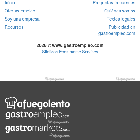
Inicio
Preguntas frecuentes
Ofertas empleo
Quiénes somos
Soy una empresa
Textos legales
Recursos
Publicidad en
gastroempleo.com
2026 © www.gastroempleo.com
Sitelicon Ecommerce Services