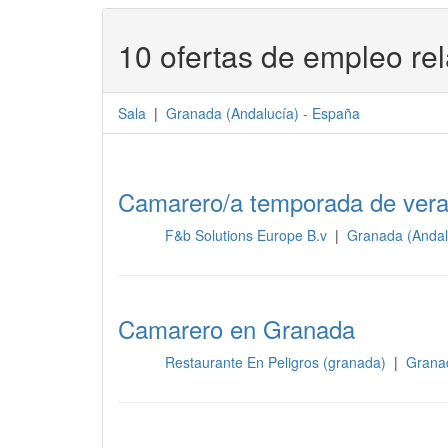
10 ofertas de empleo re
Sala
|
Granada
(
Andalucía
) -
España
Camarero/a temporada de vera
F&b Solutions Europe B.v
|
Granada (Andal
Sala
Camarero en Granada
Restaurante En Peligros (granada)
|
Grana
Sala