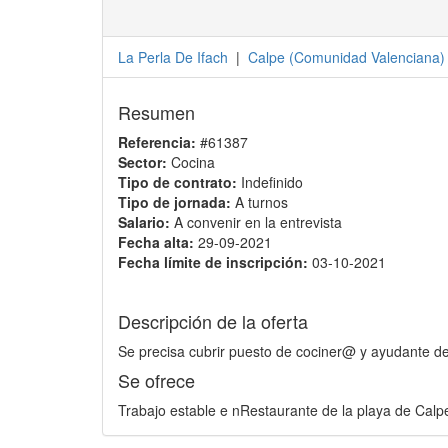
La Perla De Ifach
|
Calpe
(
Comunidad Valenciana
)
Resumen
Referencia:
#61387
Sector:
Cocina
Tipo de contrato:
Indefinido
Tipo de jornada:
A turnos
Salario:
A convenir en la entrevista
Fecha alta:
29-09-2021
Fecha límite de inscripción:
03-10-2021
Descripción de la oferta
Se precisa cubrir puesto de cociner@ y ayudante d
Se ofrece
Trabajo estable e nRestaurante de la playa de Calpe