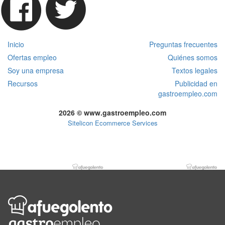
Inicio
Preguntas frecuentes
Ofertas empleo
Quiénes somos
Soy una empresa
Textos legales
Recursos
Publicidad en
gastroempleo.com
2026 © www.gastroempleo.com
Sitelicon Ecommerce Services