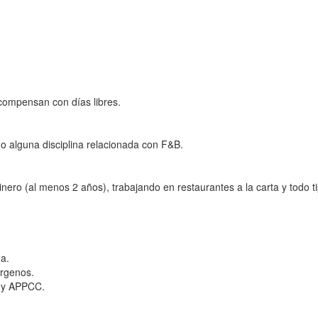
compensan con días libres.
 o alguna disciplina relacionada con F&B.
nero (al menos 2 años), trabajando en restaurantes a la carta y todo t
da.
érgenos.
n y APPCC.