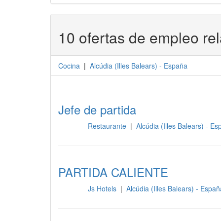
10 ofertas de empleo re
Cocina
|
Alcúdia
(
Illes Balears
) -
España
Jefe de partida
Restaurante
|
Alcúdia (Illes Balears) - E
Cocina
PARTIDA CALIENTE
Js Hotels
|
Alcúdia (Illes Balears) - Espa
Cocina