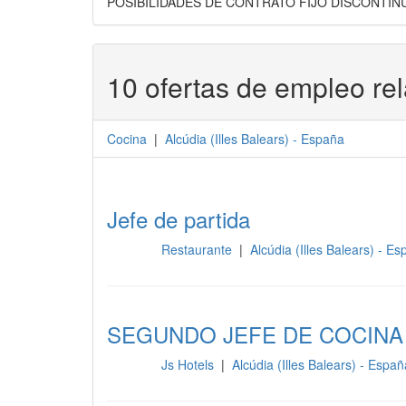
POSIBILIDADES DE CONTRATO FIJO DISCONTIN
10 ofertas de empleo re
Cocina
|
Alcúdia
(
Illes Balears
) -
España
Jefe de partida
Restaurante
|
Alcúdia (Illes Balears) - E
Cocina
SEGUNDO JEFE DE COCINA
Js Hotels
|
Alcúdia (Illes Balears) - Espa
Cocina