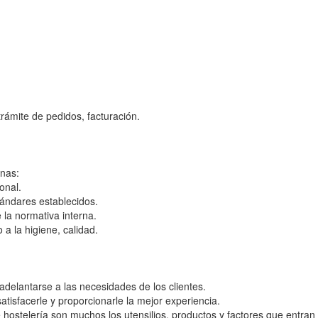
trámite de pedidos, facturación.
rnas:
onal.
ándares establecidos.
 la normativa interna.
a la higiene, calidad.
y adelantarse a las necesidades de los clientes.
satisfacerle y proporcionarle la mejor experiencia.
hostelería son muchos los utensilios, productos y factores que entran