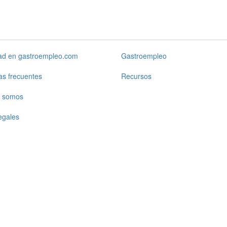
dad en gastroempleo.com
Gastroempleo
as frecuentes
Recursos
 somos
egales