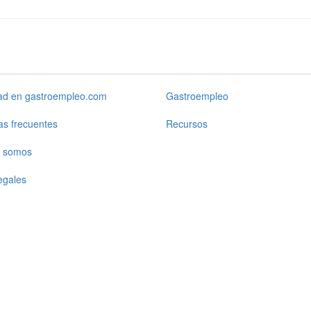
dad en gastroempleo.com
Gastroempleo
as frecuentes
Recursos
 somos
egales