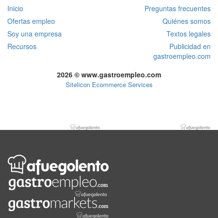
Inicio
Preguntas frecuentes
Ofertas empleo
Quiénes somos
Soy una empresa
Textos legales
Recursos
Publicidad en
gastroempleo.com
2026 © www.gastroempleo.com
Sitelicon Ecommerce Services