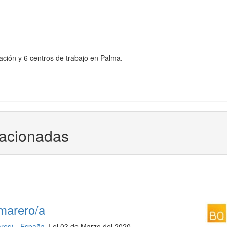
ción y 6 centros de trabajo en Palma.
lacionadas
marero/a
ares) - España
| el 03 de Marzo del 2020