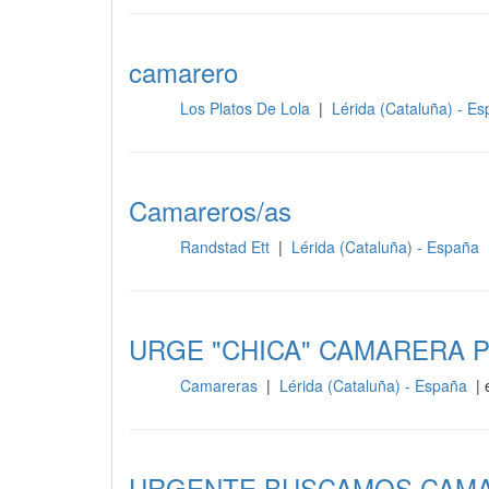
camarero
Los Platos De Lola
|
Lérida (Cataluña) - E
Sala
Camareros/as
Randstad Ett
|
Lérida (Cataluña) - España
Sala
URGE "CHICA" CAMARERA 
Camareras
|
Lérida (Cataluña) - España
| 
Sala
URGENTE BUSCAMOS CAMA