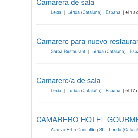
Camarera de sala
Lexia
|
Lérida (Cataluña) - España
| el 18 
Sala
Camarero para nuevo restauran
Saroa Restaurant
|
Lérida (Cataluña) - Es
Sala
Camarero/a de sala
Lexia
|
Lérida (Cataluña) - España
| el 17 
Sala
CAMARERO HOTEL GOURME
Azanza Rrhh Consulting Sl
|
Lérida (Catal
Sala