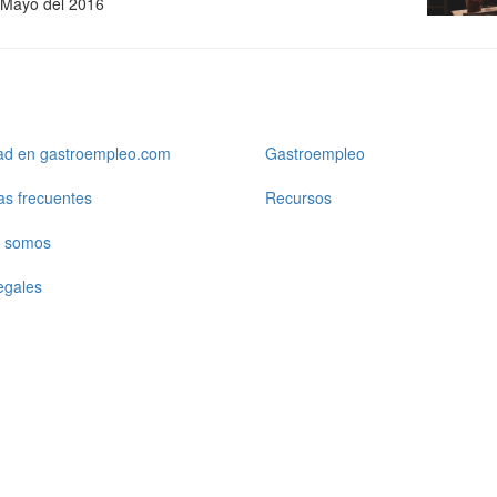
 Mayo del 2016
dad en gastroempleo.com
Gastroempleo
as frecuentes
Recursos
 somos
egales