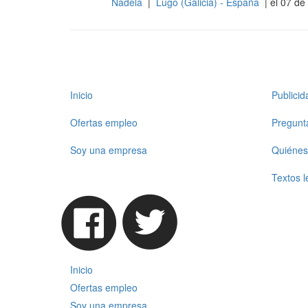
Nadela
|
Lugo (Galicia) - España
| el 07 de
Cocina
Inicio
Publici
Ofertas empleo
Pregunt
Soy una empresa
Quiénes
Textos l
Inicio
Ofertas empleo
Soy una empresa