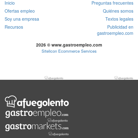
Inicio
Preguntas frecuentes
Ofertas empleo
Quiénes somos
Soy una empresa
Textos legales
Recursos
Publicidad en
gastroempleo.com
2026 © www.gastroempleo.com
Sitelicon Ecommerce Services