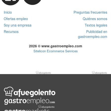
Inicio
Preguntas frecuentes
Ofertas empleo
Quiénes somos
Soy una empresa
Textos legales
Recursos
Publicidad en
gastroempleo.com
2026 © www.gastroempleo.com
Sitelicon Ecommerce Services