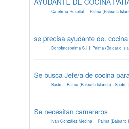
AYUDANTE DE COCINA PARA
Cafetería Hospital
|
Palma (Balearic Islan
Cocina
se precisa ayudante de. cocina
Deholmospalma S.l
|
Palma (Balearic Isl
Cocina
Se busca Jefe/a de cocina para
Basic
|
Palma (Balearic Islands) - Spain
|
Cocina
Se necesitan camareros
Iván González Medina
|
Palma (Balearic 
Cocina