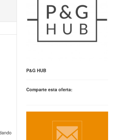
P&G HUB
Comparte esta oferta:
 dando