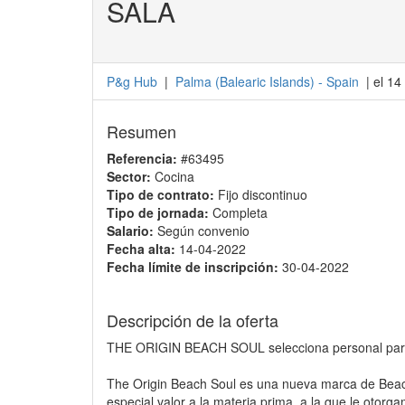
SALA
P&g Hub
|
Palma
(
Balearic Islands
) -
Spain
| el 14
Resumen
Referencia:
#63495
Sector:
Cocina
Tipo de contrato:
Fijo discontinuo
Tipo de jornada:
Completa
Salario:
Según convenio
Fecha alta:
14-04-2022
Fecha límite de inscripción:
30-04-2022
Descripción de la oferta
THE ORIGIN BEACH SOUL selecciona personal para p
The Origin Beach Soul es una nueva marca de Beac
especial valor a la materia prima, a la que le otorg