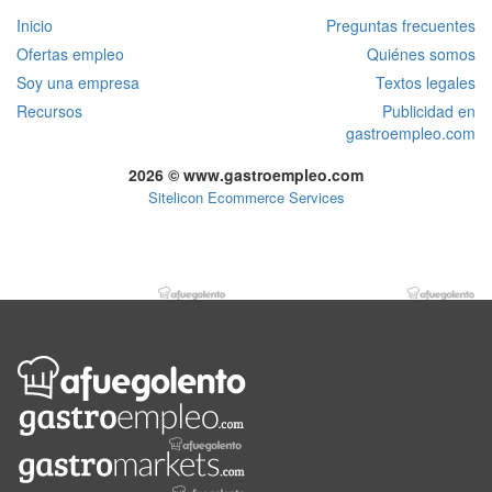
Inicio
Preguntas frecuentes
Ofertas empleo
Quiénes somos
Soy una empresa
Textos legales
Recursos
Publicidad en
gastroempleo.com
2026 © www.gastroempleo.com
Sitelicon Ecommerce Services