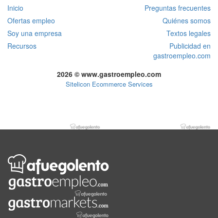
Inicio
Preguntas frecuentes
Ofertas empleo
Quiénes somos
Soy una empresa
Textos legales
Recursos
Publicidad en
gastroempleo.com
2026 © www.gastroempleo.com
Sitelicon Ecommerce Services