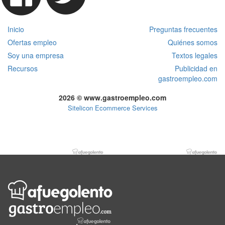
Inicio
Preguntas frecuentes
Ofertas empleo
Quiénes somos
Soy una empresa
Textos legales
Recursos
Publicidad en
gastroempleo.com
2026 © www.gastroempleo.com
Sitelicon Ecommerce Services