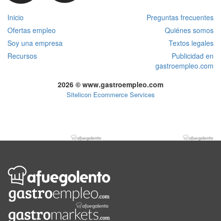
Inicio
Preguntas frecuentes
Ofertas empleo
Quiénes somos
Soy una empresa
Textos legales
Recursos
Publicidad en
gastroempleo.com
2026 © www.gastroempleo.com
Sitelicon Ecommerce Services