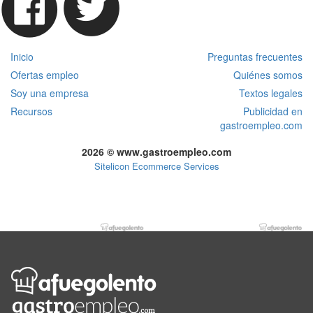
Inicio
Preguntas frecuentes
Ofertas empleo
Quiénes somos
Soy una empresa
Textos legales
Recursos
Publicidad en
gastroempleo.com
2026 © www.gastroempleo.com
Sitelicon Ecommerce Services