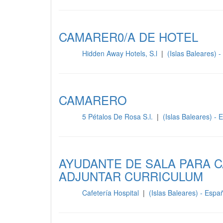
CAMARER0/A DE HOTEL
Hidden Away Hotels, S.l
|
(Islas Baleares) 
Sala
CAMARERO
5 Pétalos De Rosa S.l.
|
(Islas Baleares) -
Sala
AYUDANTE DE SALA PARA C
ADJUNTAR CURRICULUM
Cafetería Hospital
|
(Islas Baleares) - Esp
Sala